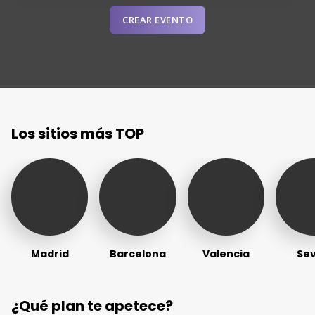
CREAR EVENTO
Los sitios más TOP
Madrid
Barcelona
Valencia
Sev
¿Qué plan te apetece?