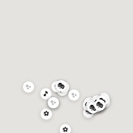
🎭
✨
✨
✨
✨
✨
✨
✨
🎵
✨
🎵
✨
🎭
🎭
🎭
🎭
🎭
🎭
🎭
🎭
✨
✨
✨
🎭
✨
🎭
🎭
🎭
🎭
🎭
🎭
🥘
🎭
🎭
🎭
🎭
🎭
🎭
🎭
🎭
🎭
🎭
🎭
🎭
🎭
🎭
🎭
🎭
⚽
⚽