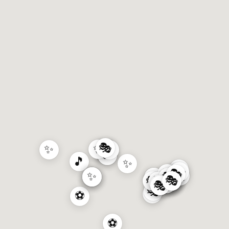
🎭
✨
✨
✨
✨
✨
✨
✨
🎵
✨
🎵
✨
🎭
🎭
🎭
🎭
🎭
🎭
🎭
🎭
✨
✨
✨
🎭
✨
🎭
🎭
🎭
🎭
🎭
🎭
🥘
🎭
🎭
🎭
🎭
🎭
🎭
🎭
🎭
🎭
🎭
🎭
🎭
🎭
🎭
🎭
🎭
⚽
⚽