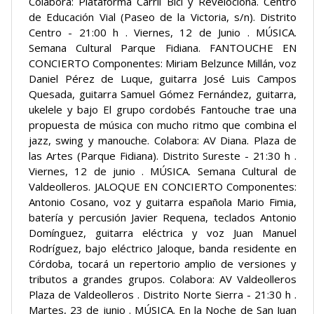
Colabora: Plataforma Carril Bici y Revelociona. Centro
de Educación Vial (Paseo de la Victoria, s/n). Distrito
Centro - 21:00 h . Viernes, 12 de Junio . MÚSICA.
Semana Cultural Parque Fidiana. FANTOUCHE EN
CONCIERTO Componentes: Miriam Belzunce Millán, voz
Daniel Pérez de Luque, guitarra José Luis Campos
Quesada, guitarra Samuel Gómez Fernández, guitarra,
ukelele y bajo El grupo cordobés Fantouche trae una
propuesta de música con mucho ritmo que combina el
jazz, swing y manouche. Colabora: AV Diana. Plaza de
las Artes (Parque Fidiana). Distrito Sureste - 21:30 h .
Viernes, 12 de junio . MÚSICA. Semana Cultural de
Valdeolleros. JALOQUE EN CONCIERTO Componentes:
Antonio Cosano, voz y guitarra española Mario Fimia,
batería y percusión Javier Requena, teclados Antonio
Domínguez, guitarra eléctrica y voz Juan Manuel
Rodríguez, bajo eléctrico Jaloque, banda residente en
Córdoba, tocará un repertorio amplio de versiones y
tributos a grandes grupos. Colabora: AV Valdeolleros
Plaza de Valdeolleros . Distrito Norte Sierra - 21:30 h .
Martes, 23 de junio . MÚSICA. En la Noche de San Juan