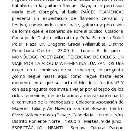
Caballero, a la guitarra Samuel Raya, a la percusión
María José Obregón, al baile RAÍCES FLAMENCAS
presenta un espectáculo de flamenco cercano y
festivo, combinando cante, baile, guitarra y percusión
de forma que el escenario se abre al público. Colabora:
Consejo de Distrito Villarrubia y Peña Flamenca Soleá
Polar. Plaza Dr. Gregorio Gracia (Villarrubia). Distrito
Periurbano Oeste - 23:00 h . Lunes, 8 de junio .
MONÓLOGO POETIZADO. TEJEDORAS DE CICLOS. UN
VIAJE POR LA ALQUIMIA FEMENINA LÚA SANTOS Una
mujer, en el comienzo de su climaterio, se pregunta:
¿cómo llegué hasta aquí, cómo llegué hasta este
momento en el que se corta el hilo de la fertilidad? Y
con esa pregunta nos invita a viajar por el tejido de los
ciclos femeninos, desde la primera menstruación hasta
el comienzo de la menopausia. Colabora: Asociación de
Mujeres Talía y AV Nuestra Sra. del Rosario. Centro
Cívico Vallehermoso (Pasaje Candelaria Heredia, s/n).
Distrito Poniente Norte - 19:00 h . Martes, 9 de Junio .
ESPECTÁCULO INFANTIL. Semana Cultural Parque