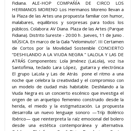
Fidiana. ALE-HOP COMPAÑÍA DE CIRCO LOS
HERMANOS MORENO Los Hermanos Moreno llevan a
la Plaza de las Artes una propuesta familiar con humor,
malabares, equilibrios y sorpresas para todos los
públicos. Colabora: AV Diana. Plaza de las Artes (Parque
Fidiana). Distrito Sureste - 20:00 h . Jueves, 11 de Junio .
MÚSICA. En marco de la Gala “Velominuto”. III Certamen
de Cortos por la Movilidad Sostenible CONCIERTO
“DESHILANDO A LA VIUDA NEGRA ” LALOLA Y LAS DE
ATRÁS Componentes: Lola Jiménez (LaLola), voz Isa
Santofimia, teclado Lara López, guitarra y electrónica
El grupo LaLola y Las de Atrás pone el ritmo a una
noche que celebra la creatividad y el compromiso con
un modelo de ciudad más habitable. Deshilando a la
Viuda Negra es un concierto escénico que investiga el
origen de un arquetipo femenino construido desde la
herida, el miedo y la estigmatización. La propuesta
desarrolla un nuevo lenguaje sonoro —Tríp Bolérico
Ibérico— que reinterpreta la raíz emocional del bolero
desde una estética contemporánea y alternativa.