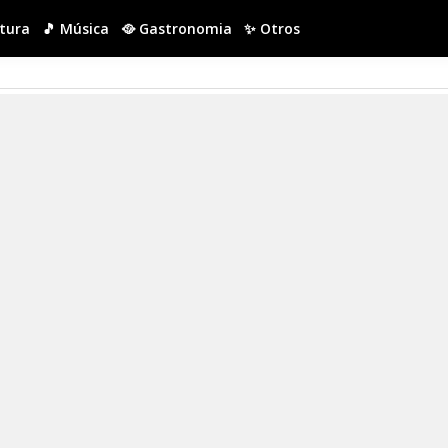
ltura
🎵 Música
🥘 Gastronomia
✨ Otros