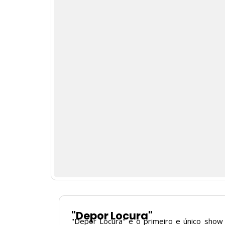
"Depor Locura"
"Depor Locura" é o primeiro e único show 