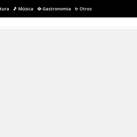
ltura
🎵 Música
🥘 Gastronomia
✨ Otros