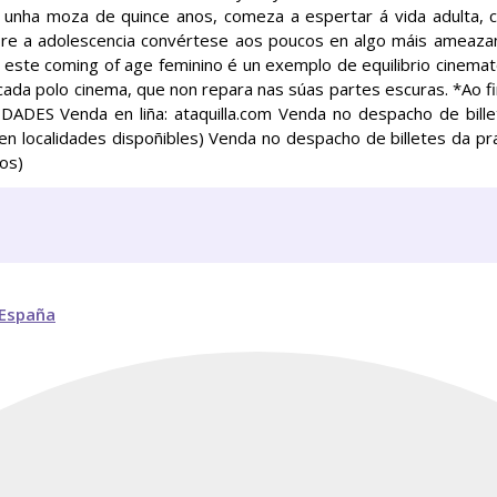
nha moza de quince anos, comeza a espertar á vida adulta, 
re a adolescencia convértese aos poucos en algo máis ameazan
 este coming of age feminino é un exemplo de equilibrio cinemat
icada polo cinema, que non repara nas súas partes escuras. *Ao fi
DADES Venda en liña: ataquilla.com Venda no despacho de bill
 localidades dispoñibles) Venda no despacho de billetes da pra
vos)
 España