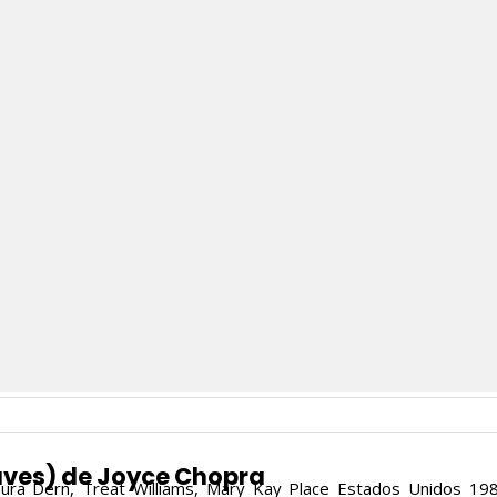
ves) de Joyce Chopra
ra Dern, Treat Williams, Mary Kay Place Estados Unidos 19