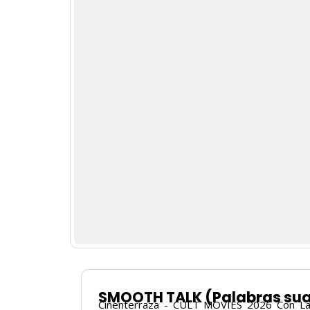
SMOOTH TALK (Palabras sua
Cinenterraza - CULT MOVIES 2026 Con Lau